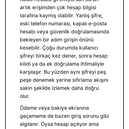
artık erişimden çok hesap bilgisi
tarafına kaymış olabilir. Yanlış şifre,
eski telefon numarası, kapalı e-posta
hesabı veya güvenlik doğrulamasında
bekleyen bir adım girişin önünü
kesebilir. Çoğu durumda kullanıcı
şifreyi birkaç kez dener, sonra hesap
kilidi ya da ek doğrulama ihtimaliyle
karşılaşır. Bu yüzden aynı şifreyi peş
peşe denemek yerine sıfırlama akışını
sakin şekilde izlemek daha doğru
olur.
Ödeme veya bakiye ekranına
geçememe de bazen giriş sorunu gibi
algılanır. Oysa hesap açılıyor ama