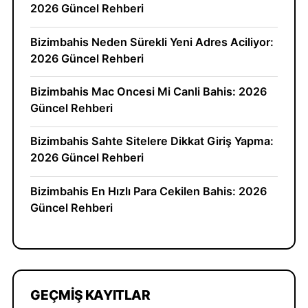
2026 Güncel Rehberi
Bizimbahis Neden Sürekli Yeni Adres Aciliyor:
2026 Güncel Rehberi
Bizimbahis Mac Oncesi Mi Canli Bahis: 2026
Güncel Rehberi
Bizimbahis Sahte Sitelere Dikkat Giriş Yapma:
2026 Güncel Rehberi
Bizimbahis En Hızlı Para Cekilen Bahis: 2026
Güncel Rehberi
GEÇMIŞ KAYITLAR