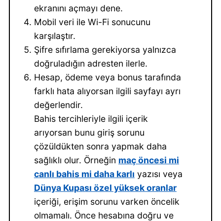
ekranını açmayı dene.
Mobil veri ile Wi-Fi sonucunu
karşılaştır.
Şifre sıfırlama gerekiyorsa yalnızca
doğruladığın adresten ilerle.
Hesap, ödeme veya bonus tarafında
farklı hata alıyorsan ilgili sayfayı ayrı
değerlendir.
Bahis tercihleriyle ilgili içerik
arıyorsan bunu giriş sorunu
çözüldükten sonra yapmak daha
sağlıklı olur. Örneğin
maç öncesi mi
canlı bahis mi daha karlı
yazısı veya
Dünya Kupası özel yüksek oranlar
içeriği, erişim sorunu varken öncelik
olmamalı. Önce hesabına doğru ve