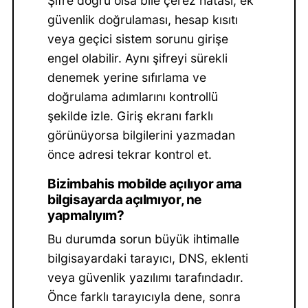
Şifre doğru olsa bile çerez hatası, ek
güvenlik doğrulaması, hesap kısıtı
veya geçici sistem sorunu girişe
engel olabilir. Aynı şifreyi sürekli
denemek yerine sıfırlama ve
doğrulama adımlarını kontrollü
şekilde izle. Giriş ekranı farklı
görünüyorsa bilgilerini yazmadan
önce adresi tekrar kontrol et.
Bizimbahis mobilde açılıyor ama
bilgisayarda açılmıyor, ne
yapmalıyım?
Bu durumda sorun büyük ihtimalle
bilgisayardaki tarayıcı, DNS, eklenti
veya güvenlik yazılımı tarafındadır.
Önce farklı tarayıcıyla dene, sonra