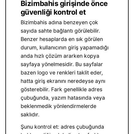
Bizimbahis girişinde önce
güvenliği kontrol et
Bizimbahis adına benzeyen çok
sayıda sahte bağlantı görülebilir.
Benzer hesaplarda en sık görülen
durum, kullanıcının giriş yapamadığı
anda hızlı çözüm ararken kopya
sayfaya yönelmesidir. Bu sayfalar
bazen logo ve renkleri taklit eder,
hatta giriş ekranını neredeyse aynı
gösterebilir. Fark genellikle adres
çubuğunda, yazım hatasında veya
beklenmedik yönlendirmelerde
saklıdır.
Şunu kontrol et: adres çubuğunda