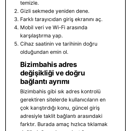
temizle.
Gizli sekmede yeniden dene.
Farklı tarayıcıdan giriş ekranını aç.
Mobil veri ve Wi-Fi arasında
karşılaştırma yap.
Cihaz saatinin ve tarihinin doğru
olduğundan emin ol.
Bizimbahis adres
değişikliği ve doğru
bağlantı ayrımı
Bizimbahis gibi sık adres kontrolü
gerektiren sitelerde kullanıcıların en
çok karıştırdığı konu, güncel giriş
adresiyle taklit bağlantı arasındaki
farktır. Burada amaç hızlıca tıklamak