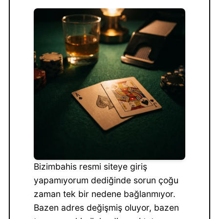
Bizimbahis resmi siteye giriş
yapamıyorum dediğinde sorun çoğu
zaman tek bir nedene bağlanmıyor.
Bazen adres değişmiş oluyor, bazen