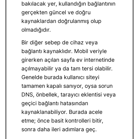
bakılacak yer, kullandığın bağlantının
gerçekten güncel ve doğru
kaynaklardan doğrulanmış olup
olmadığıdır.
Bir diğer sebep de cihaz veya
bağlantı kaynaklıdır. Mobil veriyle
girerken açılan sayfa ev internetinde
açılmayabilir ya da tam tersi olabilir.
Genelde burada kullanıcı siteyi
tamamen kapalı sanıyor, oysa sorun
DNS, önbellek, tarayıcı eklentisi veya
geçici bağlantı hatasından
kaynaklanabiliyor. Burada acele
etme; önce basit kontrolleri bitir,
sonra daha ileri adımlara geç.