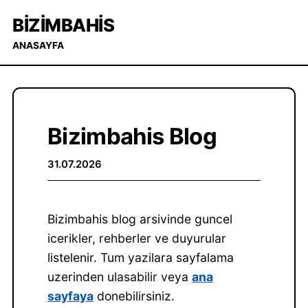
BIZIMBAHIS
ANASAYFA
Bizimbahis Blog
31.07.2026
Bizimbahis blog arsivinde guncel
icerikler, rehberler ve duyurular
listelenir. Tum yazilara sayfalama
uzerinden ulasabilir veya
ana
sayfaya
donebilirsiniz.