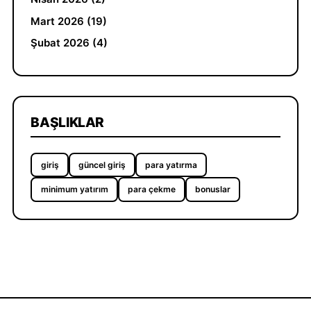
Mart 2026 (19)
Şubat 2026 (4)
BAŞLIKLAR
giriş
güncel giriş
para yatırma
minimum yatırım
para çekme
bonuslar