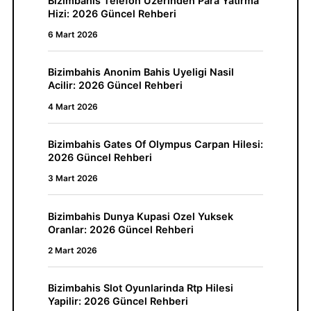
Bizimbahis Telefon Uzerinden Para Yatirma
Hizi: 2026 Güncel Rehberi
6 Mart 2026
Bizimbahis Anonim Bahis Uyeligi Nasil
Acilir: 2026 Güncel Rehberi
4 Mart 2026
Bizimbahis Gates Of Olympus Carpan Hilesi:
2026 Güncel Rehberi
3 Mart 2026
Bizimbahis Dunya Kupasi Ozel Yuksek
Oranlar: 2026 Güncel Rehberi
2 Mart 2026
Bizimbahis Slot Oyunlarinda Rtp Hilesi
Yapilir: 2026 Güncel Rehberi