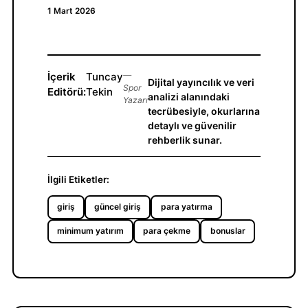
1 Mart 2026
İçerik
Tuncay
—
Dijital yayıncılık ve veri
Spor
Editörü:
Tekin
analizi alanındaki
Yazarı
tecrübesiyle, okurlarına
detaylı ve güvenilir
rehberlik sunar.
İlgili Etiketler:
giriş
güncel giriş
para yatırma
minimum yatırım
para çekme
bonuslar