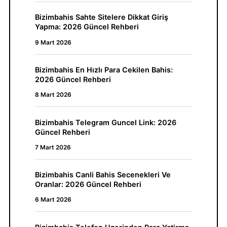
Bizimbahis Sahte Sitelere Dikkat Giriş
Yapma: 2026 Güncel Rehberi
9 Mart 2026
Bizimbahis En Hızlı Para Cekilen Bahis:
2026 Güncel Rehberi
8 Mart 2026
Bizimbahis Telegram Guncel Link: 2026
Güncel Rehberi
7 Mart 2026
Bizimbahis Canli Bahis Secenekleri Ve
Oranlar: 2026 Güncel Rehberi
6 Mart 2026