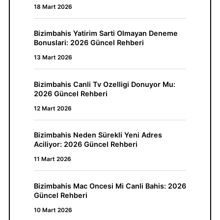
18 Mart 2026
Bizimbahis Yatirim Sarti Olmayan Deneme
Bonuslari: 2026 Güncel Rehberi
13 Mart 2026
Bizimbahis Canli Tv Ozelligi Donuyor Mu:
2026 Güncel Rehberi
12 Mart 2026
Bizimbahis Neden Sürekli Yeni Adres
Aciliyor: 2026 Güncel Rehberi
11 Mart 2026
Bizimbahis Mac Oncesi Mi Canli Bahis: 2026
Güncel Rehberi
10 Mart 2026